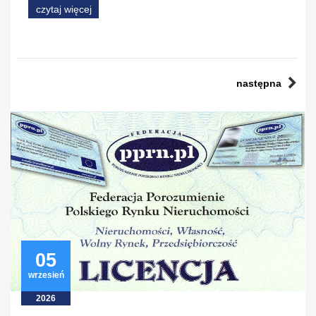
czytaj więcej
następna
05
wrzesień
2026