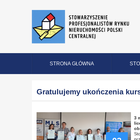
STRONA GŁÓWNA
STO
Gratulujemy ukończenia kurs
3 
li
ob
St
pr