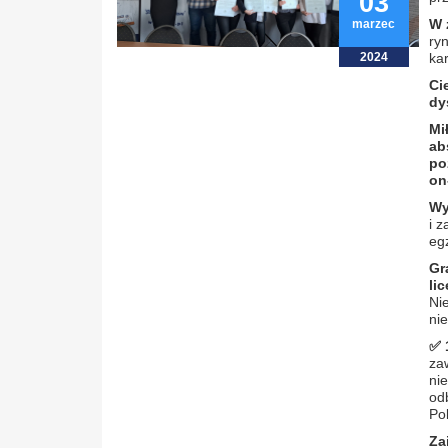
03
W 
marzec
ry
2024
ka
Ci
dy
Mi
ab
po
on
Wy
i 
eg
Gr
li
Ni
ni
✅
za
ni
od
Po
Za