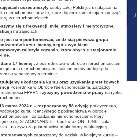
zajęciach uczestniczyły
osoby całej Polski już działające na
nku nieruchomości oraz te, które dopiero zamierzają rozpocząć
J
rierę w nieruchomościach.
eszymy
się z frekwencji
,
miłej atmosfery i merytorycznej
skusji
na zajęciach.
ło jest nam poinformować, że dzisiaj pierwsza grupa
solwentów kursu
licencyjnego
z wynikiem
zytywnym
zaliczyła egzamin, który obył się
stacjonarnie i
-line
.
dano
17 licencji,
z pośrednictwa w obrocie nieruchomościami
zarządzania nieruchomościami, kolejne osoby podejdą do
zaminu w następnym terminie.
atulujemy ukończenia kursu oraz uzyskania prestiżowych
cencji
Pośrednika w Obrocie Nieruchomościami, Zarządcy
eruchomości FPPRN i
życzymy powodzenia w pracy
na rynku
eruchomości.
16 marca
2024 r. – rozpoczynamy 58 edycję
praktycznego,
wodowego kursu licencyjnego z pośrednictwa w obrocie
eruchomościami, zarządzania nieruchomościami, który
będzie się STACJONARNIE – Łódź oraz ON - LINE - cała
lska - na żywo za pośrednictwem platformy edukacyjnej.
interesowanych
zapraszamy do udziału w kolejnym kursie –