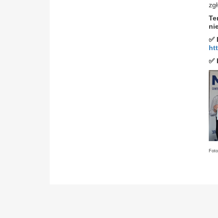
zgł
Te
ni
✅
ht
✅
K
Foto