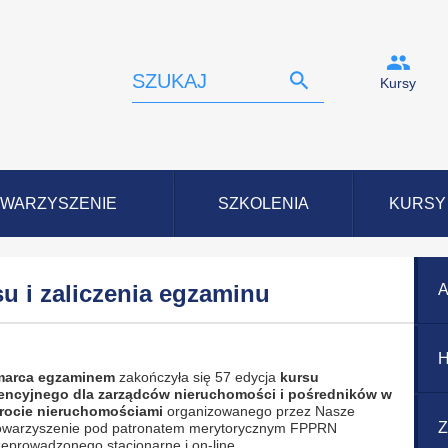
Kursy
WARZYSZENIE
SZKOLENIA
KURSY
u i zaliczenia egzaminu
A
H
marca egzaminem
zakończyła się 57 edycja
kursu
cencyjnego dla zarządców nieruchomości i
pośredników w
rocie nieruchomościami
organizowanego przez Nasze
Z
owarzyszenie pod patronatem merytorycznym FPPRN
zeprowadzonego stacjonarne i on-line.