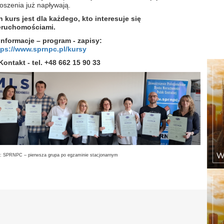
oszenia już napływają.
n kurs jest dla każdego, kto interesuje się
eruchomościami.
Informacje
– program - zapisy:
tps://www.sprnpc.pl/kursy
ontakt - tel. +48 662 15 90 33
: SPRNPC – pierwsza grupa po egzaminie stacjonarnym