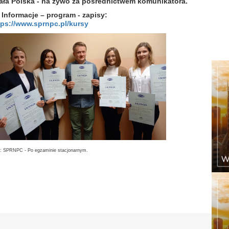
cała Polska - na żywo za pośrednictwem komunikatora.
►
Informacje – program - zapisy:
tps://www.sprnpc.pl/kursy
: SPRNPC - Po egzaminie stacjonarnym.