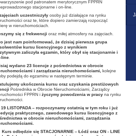
owarzyszenie pod patronatem merytorycznym FPPRN
zeprowadzonego stacjonarne i on-line.
J
zajęciach uczestniczyły
osoby już działające na rynku
eruchomości oraz te, które dopiero zamierzają rozpocząć
rierę w nieruchomościach.
eszymy się z frekwencji
oraz miłej atmosfery na zajęciach.
ło jest nam poinformować, że dzisiaj pierwsza grupa
solwentów kursu
licencyjnego
z wynikiem
zytywnym
zaliczyła egzamin, który obył się
stacjonarnie i
-line
.
isiaj wydano 23 licencje z pośrednictwa w obrocie
eruchomościami i zarządzania nieruchomościami,
kolejne
oby podejdą do egzaminu w następnym terminie.
atulujemy ukończenia kursu oraz uzyskania prestiżowych
cencji
Pośrednika w Obrocie Nieruchomościami, Zarządcy
eruchomości FPPRN i
życzymy powodzenia w pracy
na rynku
eruchomości.
►
19 LISTOPADA – rozpoczynamy ostatnią w tym roku i już
 edycję praktycznego, zawodowego kursu licencyjnego z
średnictwa w obrocie nieruchomościami, zarządzania
eruchomościami.
Kurs odbędzie się STACJONARNIE – Łódź oraz ON - LINE
►