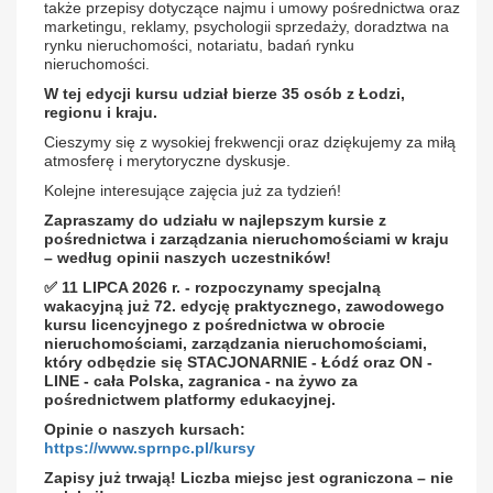
także przepisy dotyczące najmu i umowy pośrednictwa oraz
marketingu, reklamy, psychologii sprzedaży, doradztwa na
rynku nieruchomości, notariatu, badań rynku
nieruchomości.
W tej edycji kursu udział bierze 35 osób z Łodzi,
regionu i kraju.
Cieszymy się z wysokiej frekwencji oraz dziękujemy za miłą
atmosferę i merytoryczne dyskusje.
Kolejne interesujące zajęcia już za tydzień!
Zapraszamy do udziału w najlepszym kursie z
pośrednictwa i zarządzania nieruchomościami w kraju
– według opinii naszych uczestników!
✅ 11 LIPCA 2026 r. - rozpoczynamy specjalną
wakacyjną już 72. edycję praktycznego, zawodowego
kursu licencyjnego z pośrednictwa w obrocie
nieruchomościami, zarządzania nieruchomościami,
który odbędzie się STACJONARNIE - Łódź oraz ON -
LINE - cała Polska, zagranica - na żywo za
pośrednictwem platformy edukacyjnej.
Opinie o naszych kursach:
https://www.sprnpc.pl/kursy
Zapisy już trwają! Liczba miejsc jest ograniczona – nie