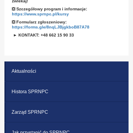
zwlekaj!
❎ Szczegółowy program i informacje:
https://www.sprnpc.pl/kursy
❎ Formularz zg
łoszeniowy:
https://forms.gle/8nqLJBjgkboB87A78
► KONTAKT: +48 662 15 90 33
Aktualności
Histora SPRNPC
Zarząd SPRNPC
Jak przystąpić do SPRNPC