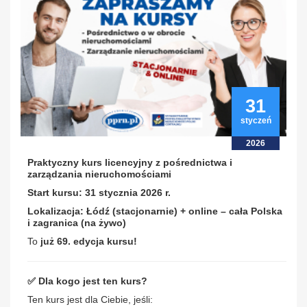
31
styczeń
2026
Praktyczny kurs licencyjny z pośrednictwa i
zarządzania nieruchomościami
Start kursu: 31 stycznia 2026 r.
Lokalizacja: Łódź (stacjonarnie) + online – cała Polska
i zagranica (na żywo)
To
już 69. edycja kursu!
✅ Dla kogo jest ten kurs?
Ten kurs jest dla Ciebie, jeśli: