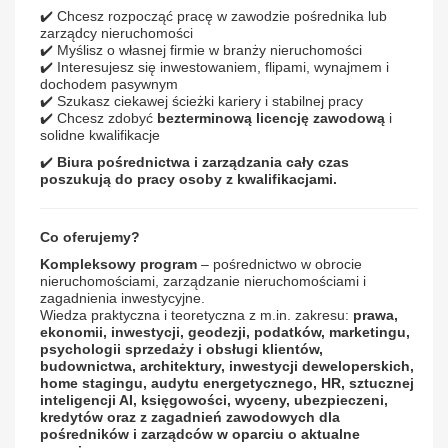
✔️ Chcesz rozpocząć pracę w zawodzie pośrednika lub
zarządcy nieruchomości
✔️ Myślisz o własnej firmie w branży nieruchomości
✔️ Interesujesz się inwestowaniem, flipami, wynajmem i
dochodem pasywnym
✔️ Szukasz ciekawej ścieżki kariery i stabilnej pracy
✔️ Chcesz zdobyć
bezterminową licencję zawodową
i
solidne kwalifikacje
✔️
Biura pośrednictwa i zarządzania cały czas
poszukują do pracy osoby z kwalifikacjami.
Co oferujemy?
Kompleksowy program
– pośrednictwo w obrocie
nieruchomościami, zarządzanie nieruchomościami i
zagadnienia inwestycyjne.
Wiedza praktyczna i teoretyczna z m.in. zakresu:
prawa,
ekonomii, inwestycji, geodezji, podatków, marketingu,
psychologii sprzedaży i obsługi klientów,
budownictwa, architektury, inwestycji deweloperskich,
home stagingu, audytu energetycznego, HR, sztucznej
inteligencji AI, księgowości, wyceny, ubezpieczeni,
kredytów oraz z zagadnień zawodowych dla
pośredników i zarządców w oparciu o aktualne