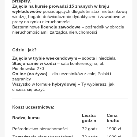
przepisy.
Zajęcia na kursie prowadzi 15 znanych w kraju
wykładowców
posiadających długoletni staż, nietuzinkową
wiedzę, bogate doświadczenie dydaktyczne i zawodowe w
pracy na rynku nieruchomości.
Bezterminowe
licencje zawodowe
– pośrednik w obrocie
nieruchomościami, zarządca nieruchomości
Gdzie i jak?
Zajęcia w trybie weekendowym
– sobota i niedziela
Stacjonarnie w Łodzi
– sala konferencyjna, ul.
Piotrkowska 270
Online
(na żywo)
– dla uczestników z całej Polski i
zagranicy
Wszystko w formule
hybrydowej
– Ty wybierasz, jak
chcesz się uczyć
Koszt uczestnictwa:
Liczba
Cena
Rodzaj kursu
godzin
brutto
Pośrednictwo nieruchomości
72 godz.
1900 zł
Zarządzanie nieruchomościami
72 godz.
1900 zł