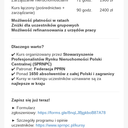
Kurs łączony (pośrednictwo +
90 godz.
2400 zł
zarządzanie)
Możliwość płatności w ratach
Zniżki dla uczestników grupowych
Możliwość refinansowania z urzędów pracy
Dlaczego warto?
✔️ Kurs organizowany przez
Stowarzyszenie
Profesjonalistów Rynku Nieruchomości Polski
Centralnej (SPRNPC)
✔️ Patronat:
Federacja PPRN
✔️ Ponad
1650 absolwentów z całej Polski i zagranicy
✔️ Kursy w rankingu uczestników uznawane są za
najlepsze w kraju
Zapisz się już teraz!
► Formularz
zgłoszeniowy:
https://forms.gle/8nqLJBjgkboB87A78
► Szczegóły programu i opinie
uczestników:
https://www.sprnpc.pl/kursy