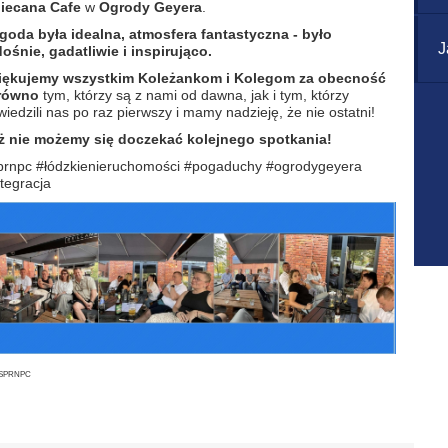
iecana Cafe
w
Ogrody Geyera
.
goda była idealna, atmosfera fantastyczna -
było
J
dośnie, gadatliwie i inspirująco.
iękujemy wszystkim Koleżankom i Kolegom za obecność
równo
tym, którzy są z nami od dawna, jak i tym, którzy
iedzili nas po raz pierwszy i mamy nadzieję, że nie ostatni!
ż nie możemy się doczekać kolejnego spotkania!
prnpc #łódzkienieruchomości #pogaduchy #ogrodygeyera
ntegracja
:SPRNPC