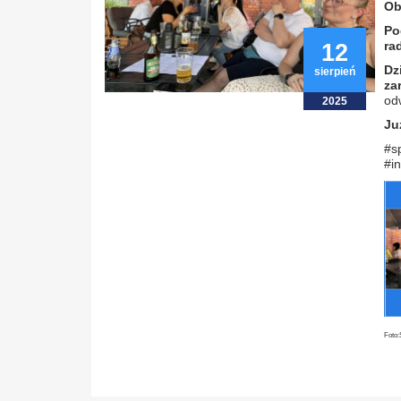
Ob
Po
ra
12
Dz
sierpień
za
odw
2025
Ju
#s
#i
Foto