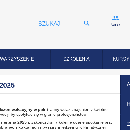
Kursy
WARZYSZENIE
SZKOLENIA
KURSY
 2025
A
H
Sezon wakacyjny w pełni
, a my wciąż znajdujemy świetne
ody, by spotykać się w gronie profesjonalistów!
 sierpnia 2025 r.
zakończyliśmy kolejne udane spotkanie przy
Z
ubionych koktajlach
i pysznym jedzeniu
w klimatycznej