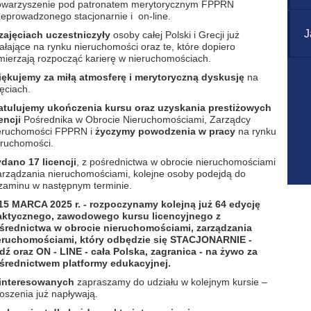
owarzyszenie pod patronatem merytorycznym FPPRN
zeprowadzonego stacjonarnie i on-line.
J
zajęciach uczestniczyły
osoby całej Polski i Grecji już
ałające na rynku nieruchomości oraz te, które dopiero
mierzają rozpocząć karierę w nieruchomościach.
iękujemy za miłą atmosferę i merytoryczną dyskusję
na
ęciach.
atulujemy ukończenia kursu oraz uzyskania prestiżowych
cencji
Pośrednika w Obrocie Nieruchomościami, Zarządcy
eruchomości FPPRN i
życzymy powodzenia w pracy
na rynku
eruchomości.
dano 17 licencji
, z pośrednictwa w obrocie nieruchomościami
zarządzania nieruchomościami, kolejne osoby podejdą do
zaminu w następnym terminie.
15 MARCA 2025 r. - rozpoczynamy kolejną już 64 edycję
aktycznego, zawodowego kursu licencyjnego z
średnictwa w obrocie nieruchomościami, zarządzania
eruchomościami, który odbędzie się STACJONARNIE -
dź oraz ON - LINE - cała Polska, zagranica - na żywo za
średnictwem platformy edukacyjnej.
interesowanych
zapraszamy do udziału w kolejnym kursie –
oszenia już napływają.