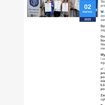
St
02
pr
W 
marzec
dzi
2025
za
Dz
zaj
Gr
li
Ni
ni
Wy
i 
eg
✅
pr
po
ni
Łó
po
Za
zgł