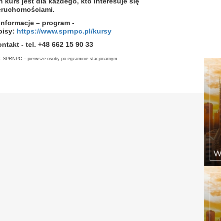
n kurs jest dla każdego, kto interesuje się
eruchomościami.
Informacje – program -
pisy:
https://www.sprnpc.pl/kursy
ntakt - tel. +48 662 15 90 33
: SPRNPC – pierwsze osoby po egzaminie stacjonarnym