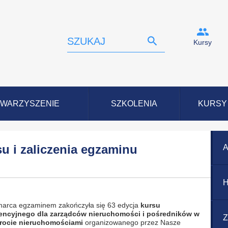
Kursy
WARZYSZENIE
SZKOLENIA
KURSY
u i zaliczenia egzaminu
A
H
marca egzaminem zakończyła się 63 edycja
kursu
cencyjnego dla zarządców nieruchomości i pośredników w
Z
rocie nieruchomościami
organizowanego przez Nasze