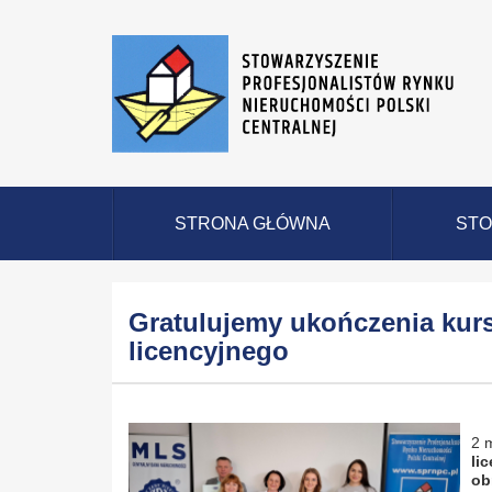
STRONA GŁÓWNA
STO
Gratulujemy ukończenia kurs
licencyjnego
2 
li
ob