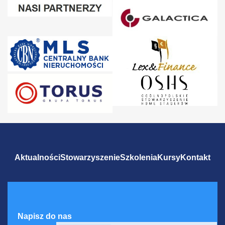
Aktualności
Stowarzyszenie
Szkolenia
Kursy
Kontakt
Napisz do nas