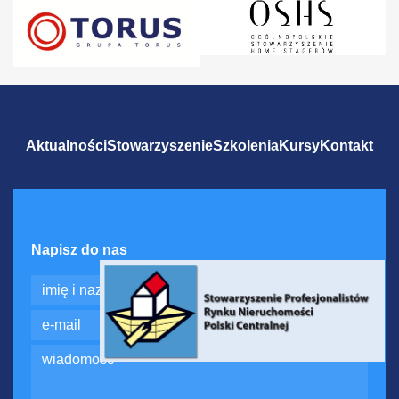
Aktualności
Stowarzyszenie
Szkolenia
Kursy
Kontakt
Napisz do nas