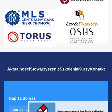
Aktualności
Stowarzyszenie
Szkolenia
Kursy
Kontakt
Napisz do nas