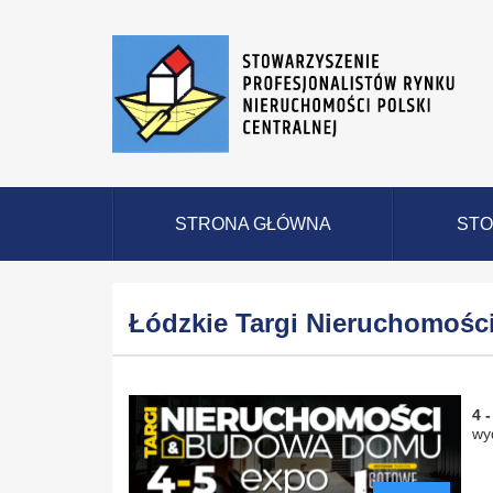
STRONA GŁÓWNA
STO
Łódzkie Targi Nieruchomośc
4 -
wy