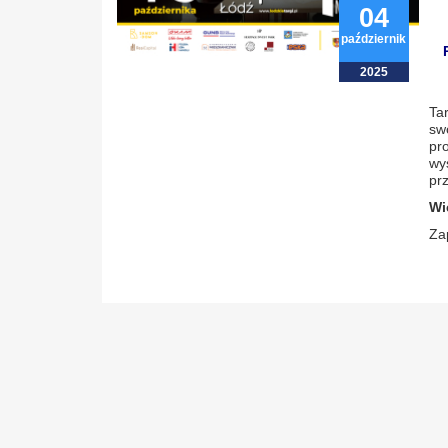
04
październik
2025
Ta
sw
pr
wy
prz
Wi
Za