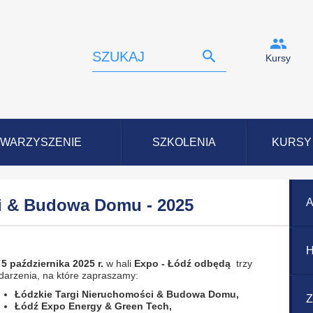
Kursy
WARZYSZENIE
SZKOLENIA
KURSY
i & Budowa Domu - 2025
A
H
 5 października 2025 r.
w hali
Expo - Łódź odbędą
trzy
darzenia, na które zapraszamy:
Łódzkie Targi Nieruchomości & Budowa Domu,
Z
Łódź Expo Energy & Green Tech,