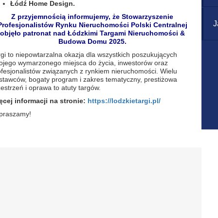
Łódź Home Design.
​Z przyjemnością informujemy, że Stowarzyszenie
J
Profesjonalistów Rynku Nieruchomości Polski Centralnej
objęło patronat nad Łódzkimi Targami Nieruchomości &
Budowa Domu 2025.
rgi to niepowtarzalna okazja dla wszystkich poszukujących
ojego wymarzonego miejsca do życia, inwestorów oraz
ofesjonalistów związanych z rynkiem nieruchomości. Wielu
stawców, bogaty program i zakres tematyczny, prestiżowa
estrzeń i oprawa to atuty targów.
ęcej informacji na stronie:
https://lodzkietargi.pl/
praszamy!