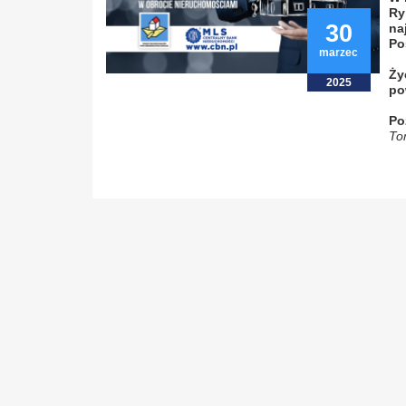
Ry
30
na
Po
marzec
Ży
2025
po
Po
To