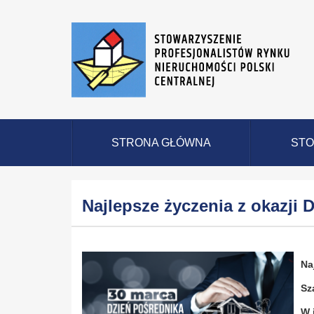
STRONA GŁÓWNA
STO
Najlepsze życzenia z okazji 
Na
Sz
W 