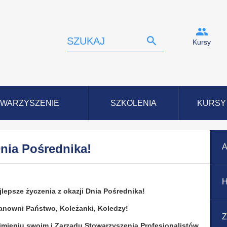
Kursy
WARZYSZENIE
SZKOLENIA
KURSY
Dnia Pośrednika!
A
H
jlepsze życzenia z okazji Dnia Pośrednika!
anowni Państwo, Koleżanki, Koledzy!
Z
imieniu swoim i Zarządu Stowarzyszenia Profesjonalistów