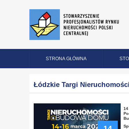
STRONA GŁÓWNA
STO
Łódzkie Targi Nieruchomoś
14
Po
Bu
Sp
14