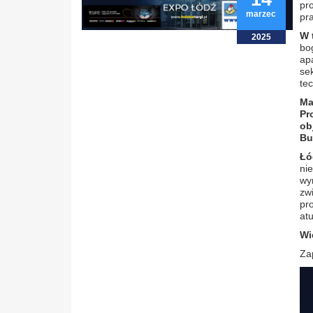
pr
marzec
pr
W 
2025
bo
ap
se
te
Ma
Pr
ob
Bu
Łó
ni
wy
zw
pr
atu
Wi
Za