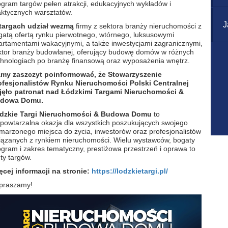
ogram targów pełen atrakcji, edukacyjnych wykładów i
aktycznych warsztatów.
J
targach udział wezmą
firmy z sektora branży nieruchomości z
gatą ofertą rynku pierwotnego, wtórnego, luksusowymi
artamentami wakacyjnymi, a także inwestycjami zagranicznymi,
ktor branży budowlanej, oferujący budowę domów w różnych
chnologiach po branżę finansową oraz wyposażenia wnętrz.
my zaszczyt poinformować, że Stowarzyszenie
ofesjonalistów Rynku Nieruchomości Polski Centralnej
jęło patronat nad Łódzkimi Targami Nieruchomości &
dowa Domu.
dzkie Targi Nieruchomości & Budowa Domu
to
epowtarzalna okazja dla wszystkich poszukujących swojego
marzonego miejsca do życia, inwestorów oraz profesjonalistów
iązanych z rynkiem nieruchomości. Wielu wystawców, bogaty
ogram i zakres tematyczny, prestiżowa przestrzeń i oprawa to
ty targów.
ęcej informacji na stronie:
https://lodzkietargi.pl/
praszamy!