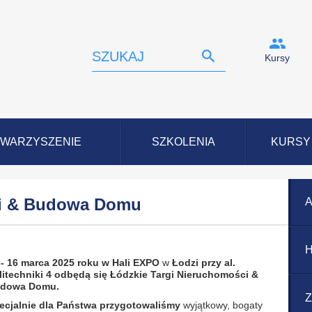
Kursy
WARZYSZENIE
SZKOLENIA
KURSY
ci & Budowa Domu
A
H
 - 16 marca 2025 roku
w Hali
EXPO
w
Łodzi przy al.
litechniki 4 odbędą się
Łódzkie Targi Nieruchomości &
dowa Domu.
Z
ecjalnie dla Państwa przygotowaliśmy
wyjątkowy, bogaty