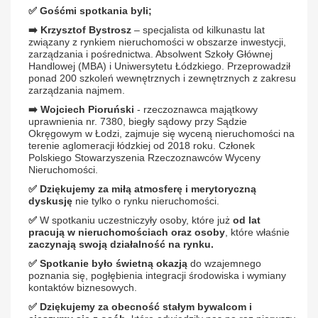
✅
Gośćmi spotkania byli;
➡️
Krzysztof Bystrosz
– specjalista od kilkunastu lat
związany z rynkiem nieruchomości w obszarze inwestycji,
zarządzania i pośrednictwa. Absolwent Szkoły Głównej
Handlowej (MBA) i Uniwersytetu Łódzkiego. Przeprowadził
ponad 200 szkoleń wewnętrznych i zewnętrznych z zakresu
zarządzania najmem.
➡️
Wojciech Pioruński
- rzeczoznawca majątkowy
uprawnienia nr. 7380, biegły sądowy przy Sądzie
Okręgowym w Łodzi, zajmuje się wyceną nieruchomości na
terenie aglomeracji łódzkiej od 2018 roku. Członek
Polskiego Stowarzyszenia Rzeczoznawców Wyceny
Nieruchomości.
✅
Dziękujemy za miłą atmosferę i merytoryczną
dyskusję
nie tylko o rynku nieruchomości.
✅
W spotkaniu uczestniczyły osoby, które już
od lat
pracują w nieruchomościach oraz osoby
, które właśnie
zaczynają swoją działalność na rynku.
✅
Spotkanie było świetną okazją
do wzajemnego
poznania się, pogłębienia integracji środowiska i wymiany
kontaktów biznesowych.
✅
Dziękujemy za obecność stałym bywalcom i