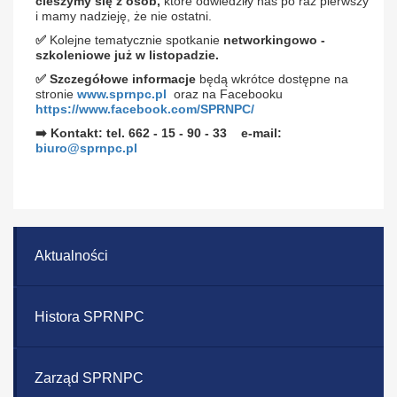
cieszymy się z osób,
które odwiedziły nas po raz pierwszy
i mamy nadzieję, że nie ostatni.
✅
Kolejne tematycznie spotkanie
networkingowo -
szkoleniowe już w listopadzie.
✅
Szczegółowe informacje
będą wkrótce dostępne na
stronie
www.sprnpc.pl
oraz na Facebooku
https://www.facebook.com/SPRNPC/
➡️
Kontakt: tel. 662 - 15 - 90 - 33 e-mail:
biuro@sprnpc.pl
Aktualności
Histora SPRNPC
Zarząd SPRNPC