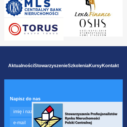
Aktualności
Stowarzyszenie
Szkolenia
Kursy
Kontakt
Napisz do nas